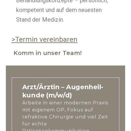
Behandlungskonzepte – persönlich,
kompetent und auf dem neuesten
Stand der Medizin.
>Termin vereinbaren
Komm in unser Team!
Arzt/Ärztin – Augenheil-
kunde (m/w/d)
Arbeite in einer modernen Praxis
mit eigenem OP, Fokus auf
refraktive Chirurgie und viel Zeit
für echte
Patientenkommunikation.